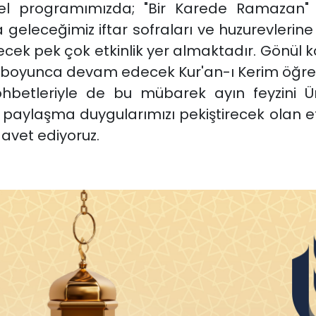
el programımızda; "Bir Karede Ramazan" fot
a geleceğimiz iftar sofraları ve huzurevlerin
ek pek çok etkinlik yer almaktadır. Gönül ko
 boyunca devam edecek Kur'an-ı Kerim öğret
hbetleriyle de bu mübarek ayın feyzini Ün
e paylaşma duygularımızı pekiştirecek olan et
avet ediyoruz.