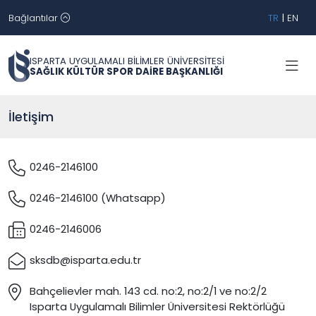
Bağlantılar
TR
|
EN
ISPARTA UYGULAMALI BİLİMLER ÜNİVERSİTESİ
SAĞLIK KÜLTÜR SPOR DAİRE BAŞKANLIĞI
İletişim
0246-2146100
0246-2146100 (Whatsapp)
0246-2146006
sksdb@isparta.edu.tr
Bahçelievler mah. 143 cd. no:2, no:2/1 ve no:2/2
Isparta Uygulamalı Bilimler Üniversitesi Rektörlüğü