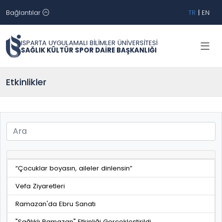
Bağlantılar
TR
|
EN
ISPARTA UYGULAMALI BİLİMLER ÜNİVERSİTESİ
SAĞLIK KÜLTÜR SPOR DAİRE BAŞKANLIĞI
Etkinlikler
“Çocuklar boyasın, aileler dinlensin”
Vefa Ziyaretleri
Ramazan'da Ebru Sanatı
"Sağlıklı Ramazan" Etkinliği Gerçekleştirildi