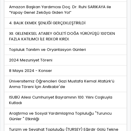
Amazon Başkan Yardımcısı Doç. Dr. Ruhi SARIKAYA ile
“Yapay Genel Zekâya Giden Yol”
4. BALIK EKMEK ŞENLİĞİ GERÇEKLEŞTİRİLDİ
XII. GELENEKSEL ATABEY GÖLETİ DOĞA YÜRÜYÜŞÜ 100’DEN
FAZLA KATILIMCI İLE REKOR KIRDI.
Topluluk Tanıtım ve Oryantasyon Günleri
2024 Mezuniyet Töreni
8 Mayıs 2024 - Konser
Üniversitemiz Öğrencileri Gazi Mustafa Kemal Atatürk’ü
Anma Töreni İçin Anıtkabir'de
ISUBÜ Ailesi Cumhuriyet Bayramının 100. Yılını Coşkuyla
Kutladı
Araştırma ve Sosyal Yardımlaşma Topluluğu "Turuncu
Günler " Etkinliği
Turizm ve Seyahat Topluluğu (TURSEY) Eğirdir Gölü Tekne